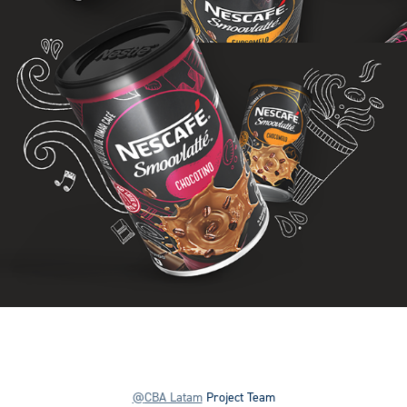
@
CBA Latam
Project Team