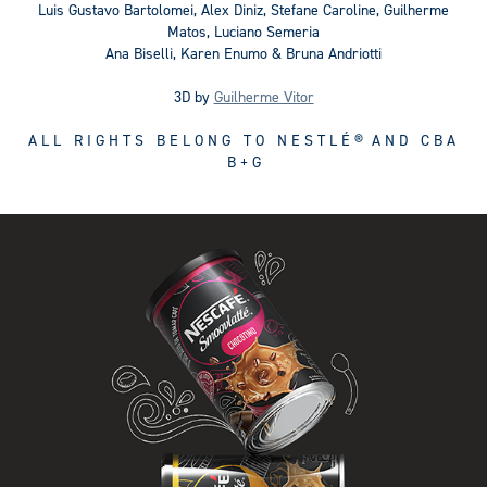
Luis Gustavo Bartolomei, Alex Diniz, Stefane Caroline, Guilherme
Matos, Luciano Semeria
Ana Biselli, Karen Enumo & Bruna Andriotti
3D by
Guilherme Vitor
A
L L R I G H T S B E L O N G T O N E S T L É ® A N D C B A
B + G