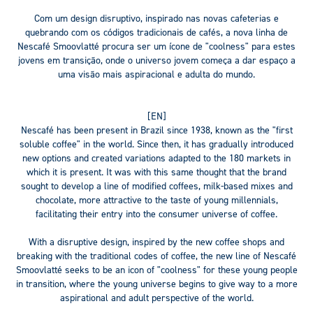
Com um design disruptivo, inspirado nas novas cafeterias e
quebrando com os códigos tradicionais de cafés, a nova linha de
Nescafé Smoovlatté
procura ser um ícone de
"coolness"
para estes
jovens em transição, onde o universo jovem começa a dar espaço a
uma visão mais aspiracional e adulta do mundo.
[EN
]
Nescafé
has been present in Brazil since 1938, known as the
"first
soluble coffee"
in the world. Since then, it has gradually introduced
new options and created variations adapted to the 180 markets in
which it is present. It was with this same thought that the brand
sought to develop a line of modified coffees, milk-based mixes and
chocolate, more attractive to the taste of young
millennials
,
facilitating their entry into the consumer universe of coffee.
With a disruptive design, inspired by the new coffee shops and
breaking with the traditional codes of coffee, the new line of
Nescafé
Smoovlatté
seeks to be an icon of
"coolness"
for these young people
in transition, where the young universe begins to give way to a more
aspirational and adult perspective of the world.